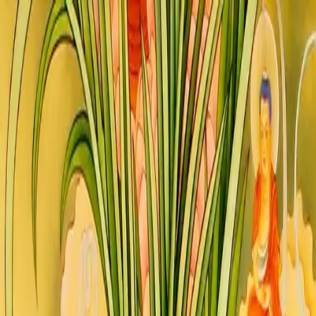
Thiền Tịnh Mật
Tam Tu · Chùa Long Phước
Trang chủ
Lịch sử
Đặt câu hỏi
Liên hệ
Trang chủ